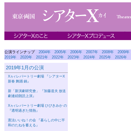
公演ラインナップ
2004年
2005年
2006年
2007年
2008年
2009年
2019年
2020年
2021年
2022年
2023年
2024年
2025年
2026年
2019年1月の公演
Χ
レパートリー劇場 『シアターΧ
カイ
新春 舞踊 鍋』
新「新演劇研究會」 『加藤道夫 放送
劇連続朗読上演』
Χ
レパートリー劇場 ひびきみか の
カイ
『透明過ぎた情熱』
憲法いいね！の会 『暮らしの中に平
和のたねを蓄える』