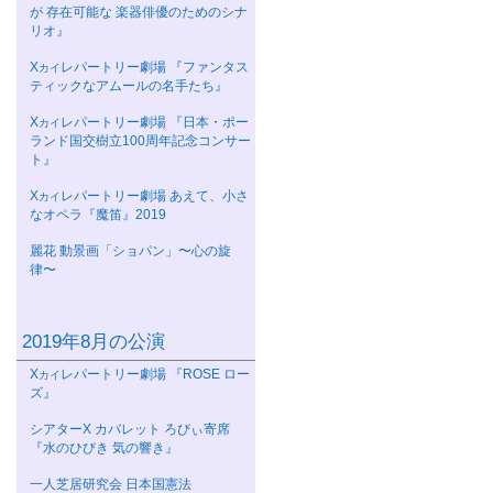
が 存在可能な 楽器俳優のためのシナ
リオ』
Χ
レパートリー劇場 『ファンタス
カイ
ティックなアムールの名手たち』
Χ
レパートリー劇場 『日本・ポー
カイ
ランド国交樹立100周年記念コンサー
ト』
Χ
レパートリー劇場 あえて、小さ
カイ
なオペラ『魔笛』2019
麗花 動景画「ショパン」〜心の旋
律〜
2019年8月の公演
Χ
レパートリー劇場 『ROSE ロー
カイ
ズ』
シアターΧ カバレット ろびぃ寄席
『水のひびき 気の響き』
一人芝居研究会 日本国憲法