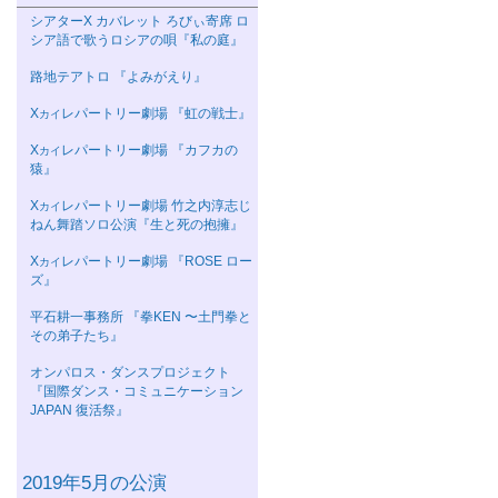
シアターΧ カバレット ろびぃ寄席 ロ
シア語で歌うロシアの唄『私の庭』
路地テアトロ 『よみがえり』
Χ
レパートリー劇場 『虹の戦士』
カイ
Χ
レパートリー劇場 『カフカの
カイ
猿』
Χ
レパートリー劇場 竹之内淳志じ
カイ
ねん舞踏ソロ公演『生と死の抱擁』
Χ
レパートリー劇場 『ROSE ロー
カイ
ズ』
平石耕一事務所 『拳KEN 〜土門拳と
その弟子たち』
オンパロス・ダンスプロジェクト
『国際ダンス・コミュニケーション
JAPAN 復活祭』
2019年5月の公演