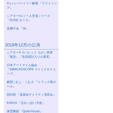
Χ
レパートリー劇場 『ラストソン
カイ
グ』
シアターΧ
一人芝居シリーズ
カイ
『ROSE ローズ』
若獅子会 『侍』
2019年12月の公演
シアターΧ カバレット ろびぃ寄席
『落語』『吉良邸討入りの真実』
日本アートマイム協会
『MIMICROSCOPE マイミクロスコ
ープ』
劇団こむし・こむさ 『トラック島の
ヘル』
回向院 『成道会チャリティ演芸会』
KARAS 『忘れっぽい天使』
東雲舞踏 『Quiet House』