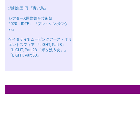
演劇集団 円 『青い鳥』
シアターΧ国際舞台芸術祭
2020（IDTF） 『プレ・シンポジウ
ム』
ケイタケイ's ムービングアース・オリ
エントスフィア 『LIGHT, Part 8』
『LIGHT, Part 28 「米を洗う女」』
『LIGHT, Part 50』