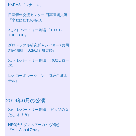
KARAS 『シナモン』
日露青年交流センター 日露演劇交流
『幸せはだれのもの』
Χ
レパートリー劇場 『TRY TO
カイ
THE IDTF』
グロトフスキ研究所＋シアターΧ共同
創造演劇 『DZIADY 祖霊祭』
Χ
レパートリー劇場 『ROSE ロー
カイ
ズ』
レオコーポレーション 『迷宮白波ホ
テル』
2019年6月の公演
Χ
レパートリー劇場 『ピカソの女
カイ
たち オリガ』
NPO法人ダンスアーカイヴ構想
『ALL About Zero』