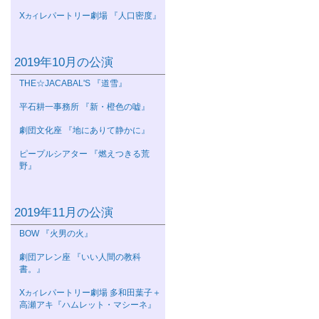
Χ
レパートリー劇場 『人口密度』
カイ
2019年10月の公演
THE☆JACABAL'S 『道雪』
平石耕一事務所 『新・橙色の嘘』
劇団文化座 『地にありて静かに』
ピープルシアター 『燃えつきる荒
野』
2019年11月の公演
BOW 『火男の火』
劇団アレン座 『いい人間の教科
書。』
Χ
レパートリー劇場 多和田葉子＋
カイ
高瀬アキ『ハムレット・マシーネ』