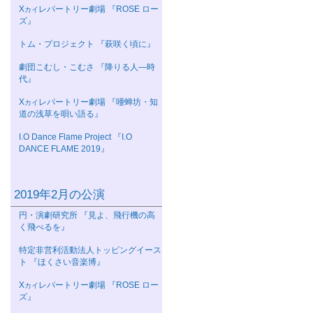
Χ
レパートリー劇場 『ROSE ロー
カイ
ズ』
トム・プロジェクト 『萩咲く頃に』
劇団こむし・こむさ 『降りる人—時
代』
Χ
レパートリー劇場 『唖蝉坊・知
カイ
道の浅草を唄い語る』
I.O Dance Flame Project 『I.O
DANCE FLAME 2019』
2019年2月の公演
円・演劇研究所 『見よ、飛行機の高
く飛べるを』
特定非営利活動法人トッピングイース
ト 『ほくさい音楽博』
Χ
レパートリー劇場 『ROSE ロー
カイ
ズ』