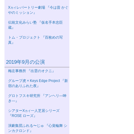
Χ
レパートリー劇場 『今は昔 かぐ
カイ
やのミッション』
伝統文化みらい塾 『仮名手本忠臣
蔵』
トム・プロジェクト 『百枚めの写
真』
2019年9月の公演
梅左事務所 『出雲のオクニ』
グループ虎 × Keys Edge Project 『新
宿のありふれた夜』
グロトフスキ研究所 『アンヘリ—呻
き—』
シアターΧ
一人芝居シリーズ
カイ
『ROSE ローズ』
演劇集団ふれる〜じゅ 『心覚輪舞 シ
ンカクロンド』