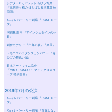
シアターΧ カバレット ろびぃ寄席
『玉川奈々福の ほとばしる浪花節 in
両国』
Χ
レパートリー劇場 『ROSE ロー
カイ
ズ』
演劇集団 円 『アインシュタインの休
日』
劇舎カナリア 『白鳥の歌』『楽屋』
トモコエハラダンスカンパニー 『青
ひげの茶色い城』
日本アートマイム協会
『MIMICROSCOPE マイミクロスコ
ープ 特別企画』
2019年7月の公演
Χ
レパートリー劇場 『ROSE ロー
カイ
ズ』
Χ
レパートリー劇場 『存在しない
カイ