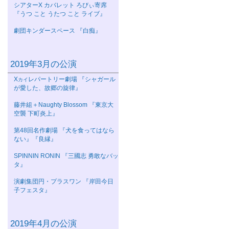
シアターΧ カバレット ろびぃ寄席
『うつ こと うたつ こと ライブ』
劇団キンダースペース 『白痴』
2019年3月の公演
Χ
レパートリー劇場 『シャガール
カイ
が愛した、故郷の旋律』
藤井組＋Naughty Blossom 『東京大
空襲 下町炎上』
第48回名作劇場 『犬を食ってはなら
ない』『良縁』
SPINNIN RONIN 『三國志 勇敢なバッ
タ』
演劇集団円・プラスワン 『岸田今日
子フェスタ』
2019年4月の公演