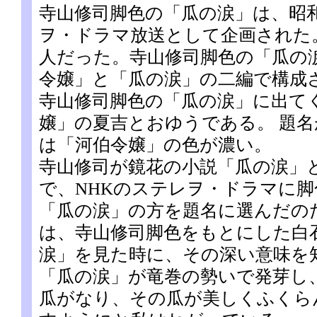
寺山修司脚色の「瓜の涙」は、昭和
ヲ・ドラマ放送として企画された
人だった。寺山修司脚色の「瓜の
令嬢」と「瓜の涙」の二編で構成
寺山修司脚色の「瓜の涙」に出て
嬢」の夏吉とおゆうである。 題
は「河伯令嬢」の色が濃い。
寺山修司が鏡花の小説「瓜の涙」
で、NHKのステレヲ・ドラマに
「瓜の涙」の方を題名に選んだの
は、寺山修司脚色をもとにした白
涙」を見た時に、その深い意味を
「瓜の涙」が竜巻の勢いで発芽し
瓜がなり、その瓜が美しくふくら