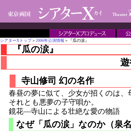
シアターΧトップ
＞
2006年公演情報
＞『瓜の涙』
『瓜の涙』
遊
寺山修司 幻の名作
春昼の夢に似て、少女が招くのは、母
それとも悪夢の子守唄か。
鏡花―寺山による壮絶な愛の物語
なぜ「瓜の涙」なのか（泉