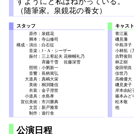
すようにと私はねがっている。
（随筆家。泉鏡花の養女）
スタッフ
キャス
原作
：
泉鏡花
青江薫
脚本
：
寺山修司
磯見藩
構成・演出
：
白石征
中島淳子
音楽
：
J・A・シーザー
小林拓（
振付
：
三上宥起夫 花柳輔礼乃
吉野俊則
斉藤千雪 佐藤深雪
林正樹
照明
：
小粥新一
柴田明良
音響
：
長柄篤弘
佳世乃
大道具
：
真嶋大栄
高橋優大
美術
：
桐渕隆信
磯見麦子
衣装
：
金子澄世
岸本由紀
小道具
：
水島孝
篠本みど
宣伝美術
：
市川勝典
松木敬
文芸
：
新戸雅章
他
制作
：
遊行舎
公演日程