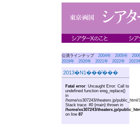
公演ラインナップ
2004年
2005年
200
2019年
2020年
2021年
2022年
2023
2013�N1���̌���
Fatal error
: Uncaught Error: Call to
undefined function ereg_replace()
in
/home/xs307243/theaterx.jp/public_html/
Stack trace: #0 {main} thrown in
/home/xs307243/theaterx.jp/public_ht
on line
87