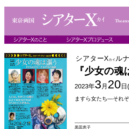
シアターΧ
ル
カイ
『少女の魂
3
20
2023年
月
日
ますら女たち―それ
黒田恵子