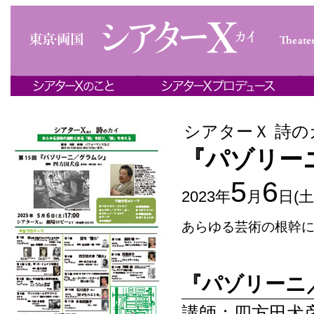
シアターＸ 詩の
『パゾリー
5
6
2023年
月
日(土
あらゆる芸術の根幹
『パゾリーニ
講師：四方田犬