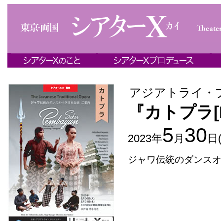
アジアトライ・
『カトプラ[K
5
30
2023年
月
日
ジャワ伝統のダンス