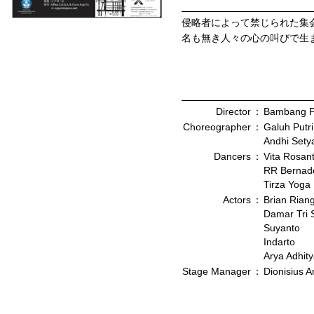
侵略者によって禁じられた集
名も無き人々の心の叫びで生
Director
：
Bambang P
Choreographer
：
Galuh Putri
Andhi Set
Dancers
：
Vita Rosant
RR Bernade
Tirza Yoga
Actors
：
Brian Rian
Damar Tri 
Suyanto
Indarto
Arya Adhit
Stage Manager
：
Dionisius 