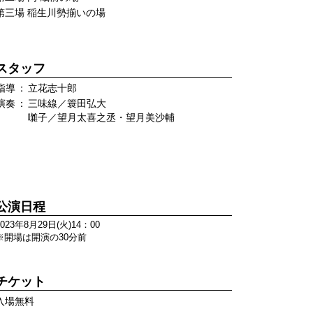
第三場 稲生川勢揃いの場
スタッフ
指導
：
立花志十郎
演奏
：
三味線／簑田弘大
囃子／望月太喜之丞・望月美沙輔
公演日程
2023年8月29日(火)14：00
※開場は開演の30分前
チケット
入場無料