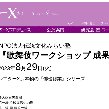
NPO法人伝統文化みらい塾
『歌舞伎ワークショップ 成
8
29
2023年
月
日(火)
シアターΧ
本物の『俳優修業』シリーズ
カイ
弁天娘女男白浪
第一場 浜松屋店先の場
第二場 同 蔵前の場