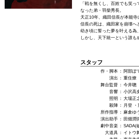
「戦を無くし、百姓でも笑っ
なった弟・羽柴秀長。
天正10年、織田信長が本能
信長の死は、織田家を崩壊へ
幼き頃に誓った夢を叶える為
しかし、天下統一という誰も
スタッフ
作・脚本
：
阿部ぽ
演出
：
重住燎
舞台監督
：
今井聰
音響
：
小沢高
照明
：
大場正
殺陣
：
月登 
所作指導
：
麻倉ゆ
演出助手
：
田畑潤
劇中音楽
：
SADA
大道具
：
イトウ