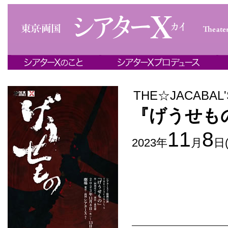
THE☆JACABAL'
『げうせも
11
8
2023年
月
日