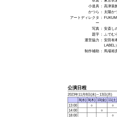
衣装
：
東京衣
小道具
：
高津装
かつら
：
太陽か
アートディレクタ
：
FUKUM
ー
写真
：
安斎し
題字
：
ふでむ
運営協力
：
安田有希
LABEL
制作補助
：
馬場裕
公演日程
2023年11月8日(水)～13日(月)
8(水)
9(木)
10(金)
11(土
13:00
○
○
14:00
○
18:00
○