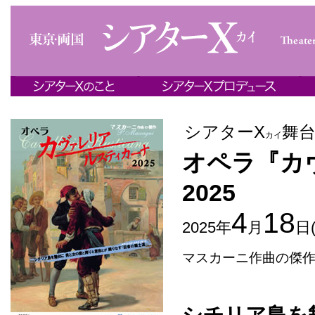
シアターΧ
舞
カイ
オペラ『カ
2025
4
18
2025年
月
日
マスカーニ作曲の傑