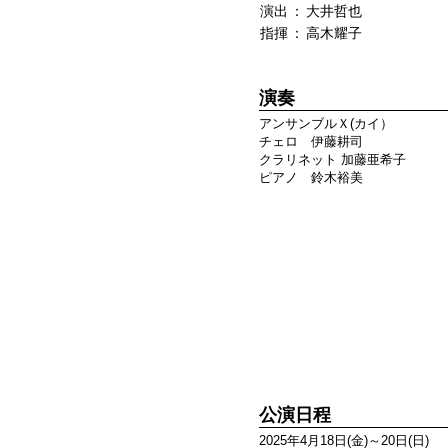
演出
：
大井哲也
指揮
：
高木耀子
演奏
アンサンブルＸ(カイ）
チェロ 伊藤耕司
クラリネット 加藤亜希子
ピアノ 鈴木裕美
公演日程
2025年4月18日(金)～20日(日)