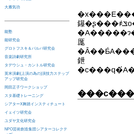
大雁気功
�x���E���
鑤�ʂ���҂ݏo���ꂽ
�A�����ɂ��āA��
能塾
能研究会
厖
グロトフスキ＆バルバ研究会
�Ȃ��Ƃ́A���̂Ƃ����߂Ċϋq�̑z���͂ւƈڍs�B����̌����Ă��Ȃ������܂ŁA�����ĉ���̐�ł��A�
音楽詩劇研究所
鉪
タデウシュ・カントル研究会
英米演劇(上演の為の)演技力ステップ
アップ研究会
岡田正子ワークショップ
���c���
スタ基礎トレーニング
シアターΧ舞踏インスティチュート
イェイツ研究会
ユダヤ文化研究会
NPO芸術創造集団シアターコレクテ