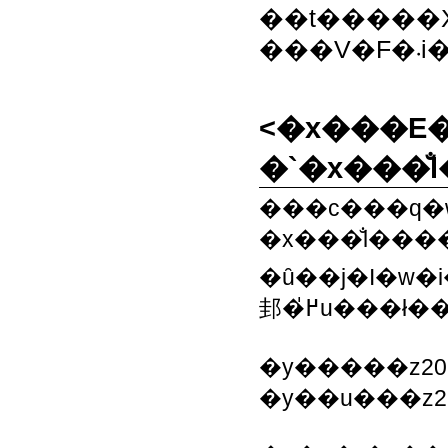
��t�����X
<�x���E�
�`�x���̐
�x���̐l�������ߒ�
�ȗ��j�I�w�
邽�߂̍u���ł�
�y�����z20
�y��u���z2