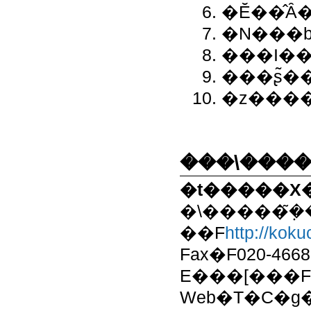
�Ӗ��̂
�N���
���I�
���ʂ̃�
�z���
���\����
�t�����X
�\�����݂͂
��F
http://kok
Fax�F020-4668
E���[���Ffren
Web�T�C�g