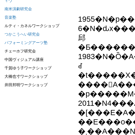
ィヴ
南米演劇研究会
音楽塾
1955�N�p��
ルティ・カネルワークショップ
6�N�ԃx���
つかこうへい研究会
邱
パフォーミングアーツ塾
�Ƃ�������A196
チェーホフ研究会
1983�N�Ȍ�A���Ɖ����̖Ԗڂ
中国ヴィジュアル講座
ꂽ
千賀ゆう子ワークショップ
�t�����X�
大橋也寸ワークショップ
����󂵁A��
井田邦明ワークショップ
�p�����M
2011�N4��
�[���E�A��
��E���o�
�܂��A���N�ɂ킽