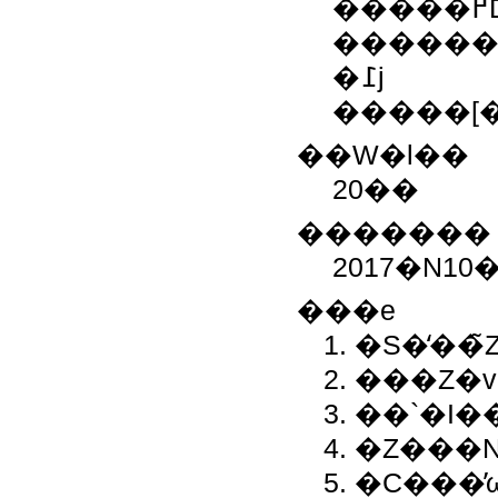
�����߂Ď�u�������3���Ԃ��ׂĂ��o��
���������B�i
�߁j
��W�l��
20��
�������
2017�N10
���e
�S�̒��̃
���Z�
��`�I�
�Z���
�C���̕