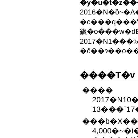
�y�u�t�z�
2016�N�ȍ~�
�c���q���
䉉�o���w�ԁ
2017�N1���
�ĉ��ɂ��o�
����T�v
����
2017�N10
13���`1
���b�X���
4,000�~