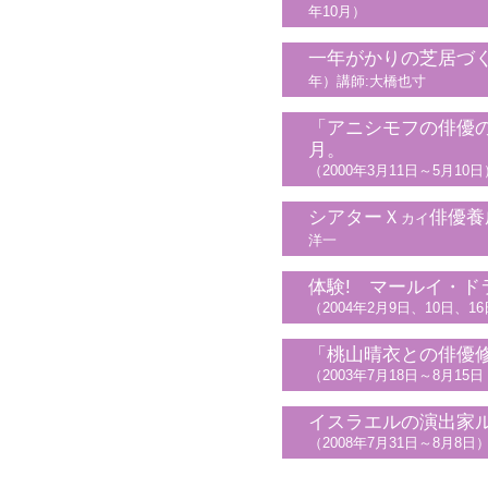
年10月）
一年がかりの芝居づ
年）講師:大橋也寸
「アニシモフの俳優
月。
（2000年3月11日～5月10日
シアターＸ
俳優養
カイ
洋一
体験! マールイ・ド
（2004年2月9日、10日、1
「桃山晴衣との俳優
（2003年7月18日～8月15日
イスラエルの演出家
（2008年7月31日～8月8日