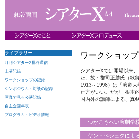
ライブラリー
ワークショップ
月刊シアターΧ批評通信
シアターΧでは開場以来
上演記録
た。故・郡司正勝氏（歌
ワークショップの記録
1913～1998）は「演
シンポジウム・対談の記録
た方がいい。だが、根本
写真で見る公演記録
国内外の講師による、真
自主企画年表
プログラム・ビデオ情報
つかこうへい演劇学
ヤン・ペシェクによ