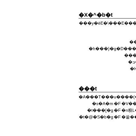
�X�^�b�t
���y�ēE�\���E���
��
�h���}�g�D���
���
�
���t
�A���T���u����(�
�s�A�m
�F
�t���[�g
�F
�n糗L
�t�@�S�b�g
�F
�쑽�