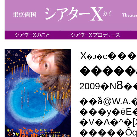
X
���
�J�C
�����
8
2009�N
�
��ȁ@W.A
���y�ē
�V�A�^�