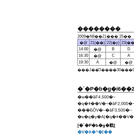
��������
2009�N8��21���`25��
�@
21(��)
22(�y)
23(��
14:00
B
D
�@
16:30
C
A
�@
19:30
A
�@
�@
���J��͊J����30���
�`�P�b�g�i6��
�w��ȁF4,500�~
�q�ǂ��V�~�ȁF2,000�
���ƂȎV�~�ȁF3,500�~
�e�q�y�A(�q�ǂ��V�~
[�`�P�b�g�戵]
�V�A�^�[��