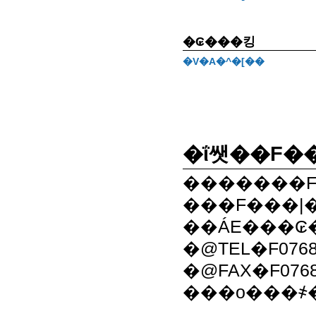
�₢���킹
�V�A�^�[��
�ΐ쌧��F�
�������F2
���F���|
��ÁE���₢
�@TEL�F0768-
�@FAX�F0768-
���o���҂͏�