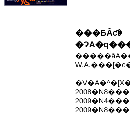
���ƂȂƈꏏ
�����āA�
W.A.���[�
�V�A�^�[X
2008�N8�
2009�N4��
2009�N8�