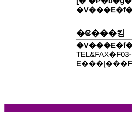
[�`�P�b�g�
�V���E�f
�₢���킹
�V���E�f
TEL&FAX�F03-
E���[���Fsho