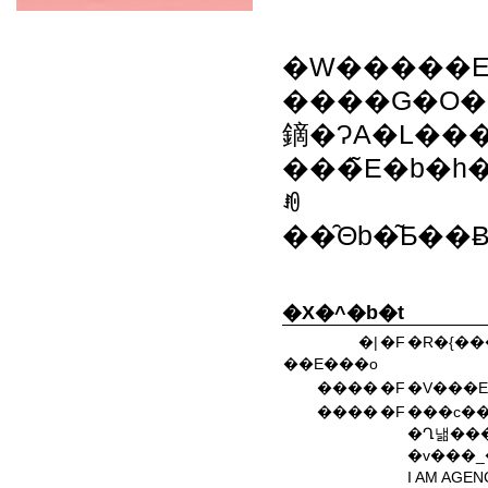
�W�����E���
����G�O�
鏑�ɁA�L���
���̃E�b�h
ꂼ
��̑Θb�͂Ƃ�
�X�^�b�t
�|
�F
�R�{�
��E���o
����
�F
�V���E
����
�F
�Ղ낾���
�v���_
I AM AGEN