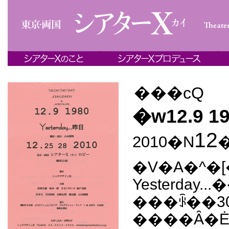
���cQ
�w12.9 1
12
2010�N
�V�A�^�
Yesterday..
���ꂩ��30�N.
����Ȃ�