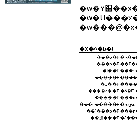
�w�֐
�w�U���x
�w���@�x
�X�^�b�t
���o
�F
�R��
���p
�F
��P�
�Ɩ�
�F
���։
����
�F
����
�ߑ�
�F
����
����ē�
�F
�ŏ�E 
����
�F
���q
���o����
�F
�ԉƍʎq
��`���p
�F
��搧��
�F
�J��