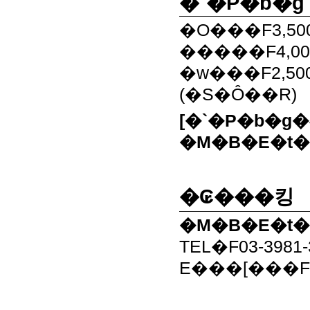
�`�P�b�g
�O���F3,50
�����F4,00
�w���F2,50
(�S�Ȏ��R)
[�`�P�b�g�
�M�B�E�t�
�₢���킹
�M�B�E�t�
TEL�F03-3981-
E���[���Fgyt