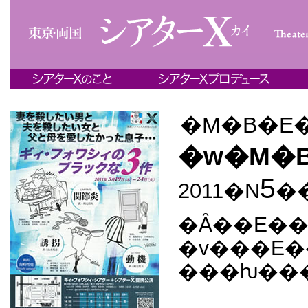
�M�B�E�
�w�M�B
5
2011�N
�
�Ȃ��E�
�v���E
���ƕ��