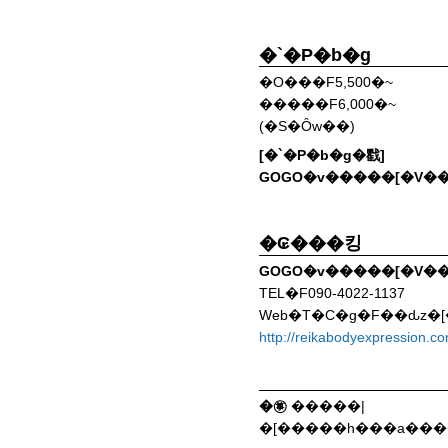
�`�P�b�g
�O���F5,500�~
�����F6,000�~
(�S�Ȏw��)
[�`�P�b�g�戵]
GOGO�v�����[�V�
�₢���킹
GOGO�v�����[�V�
TEL�F090-4022-1137
Web�T�C�g�F��ԃz�
http://reikabodyexpression.co
�㉇
�����|
�[�����h���a���