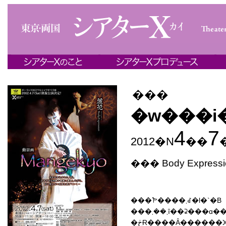
���
�w���i�
4
7
2012�N
��
��� Body Expressi
���𐁂����܂ꂽ�l�`�B
���܂��܂ȋ��⊋�
�ڂɌ����Ȃ������