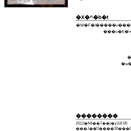
�X�^�b�t
�W�F�l�����v���f
���o�E�\
�
�w
��������
2012�N4��7��(�y)18:00
���J��͊J����30���