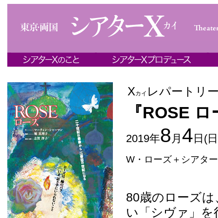
Χ
レパートリ
カイ
『ROSE 
8
4
2019年
月
日(日
W・ローズ＋シアター
80歳のローズ
い「シヴァ」を