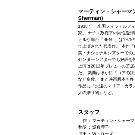
マーティン・シャーマン(M
Sherman)
1938 年、米国フィラデル
家。 ナチス政権下の同性愛
ナルな舞台『BENT』は197
で上演された代表作。 本作『R
英・ナショナルシアターでの
センターシアターでも好評を
上演は2012年ブレヒトの芝
た。 戯曲はほかに『ゴアの
など多数。 また映画脚本も
作品に『永遠のマリア・カラ
人の贈り物』など。
スタッフ
作
：
マーティン・シャーマ
翻訳
：
堀真理子
演出
：
W・ローズ