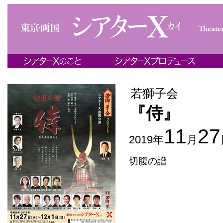
若獅子会
『侍』
11
27
2019年
月
切腹の譜