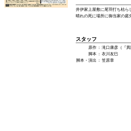
井伊家上屋敷に尾羽打ち枯ら
晴れの死に場所に御当家の庭
スタッフ
原作
：
滝口康彦（『異
脚本
：
衣川友巳
脚本・演出
：
笠原章