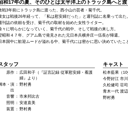
昭和17年の夏、そのひとは太平洋上のトラック島へと渡
敗戦3年前にトラック島に渡った、西小山の芸者・菊千代。
彼女は戦後26年経って、「私は慰安婦だった」と週刊誌に名乗って出た
週刊誌の依頼を受け、菊千代の取材を始めた女性ライター。
徐々に明らかになっていく、菊千代の戦中、そして戦後の来し方。
翌昭和４７年、グアム島で発見された元日本兵横井庄一伍長が帰還。
日本国中に歓迎ムードが溢れる中、菊千代には密かに思い決めていたこ
スタッフ
キャスト
原作
：
広田和子（『証言記録 従軍慰安婦・看護
松本藍果（10y
婦』より）
今野好江 市
脚本・演
：
野村勇
久松健司 荘
出
青木一代 渡
音響
：
市来邦比古
野村勇
照明
：
安達直美
装置
：
野村勇