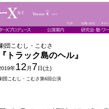
劇団こむし・こむさ
『トラック島のヘル』
12
7
2019年
月
日(土)
劇団こむし・こむさ第6回公演