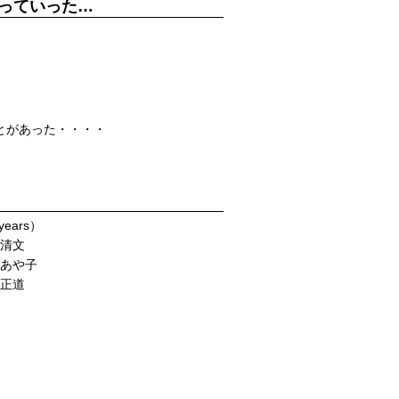
っていった…
。
とがあった・・・・
ears）
川清文
司あや子
辺正道