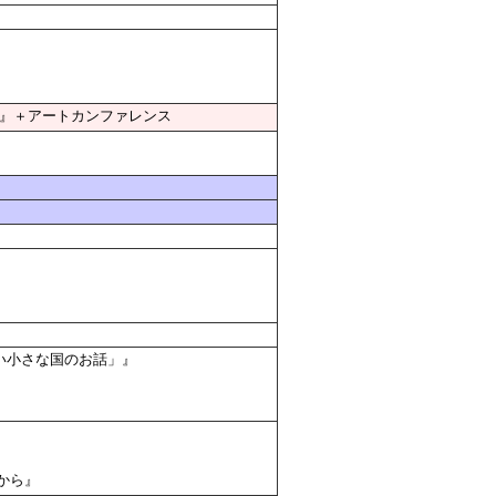
』』＋アートカンファレンス
らない小さな国のお話」』
姫から』