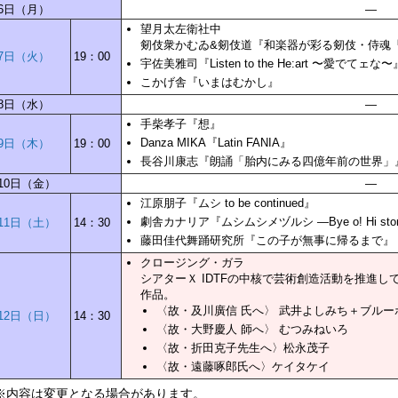
6日（月）
—
望月太左衛社中
剱伎衆かむゐ&剱伎道『和楽器が彩る剱伎・侍魂「未来へ〜Sa
7日（火）
19：00
宇佐美雅司『Listen to the He:art 〜愛でてェな〜
こかげ舎『いまはむかし』
8日（水）
—
手柴孝子『想』
Danza MIKA『Latin FANIA』
9日（木）
19：00
長谷川康志『朗誦「胎内にみる四億年前の世界」
10日（金）
—
江原朋子『ムシ to be continued』
劇舎カナリア『ムシムシメヅルシ —Bye o! Hi sto
11日（土）
14：30
藤田佳代舞踊研究所『この子が無事に帰るまで』
クロージング・ガラ
シアターＸ IDTFの中核で芸術創造活動を推進し
作品。
〈故・及川廣信 氏へ〉 武井よしみち＋ブルーボ
12日（日）
14：30
〈故・大野慶人 師へ〉 むつみねいろ
〈故・折田克子先生へ〉松永茂子
〈故・遠藤啄郎氏へ〉ケイタケイ
※内容は変更となる場合があります。