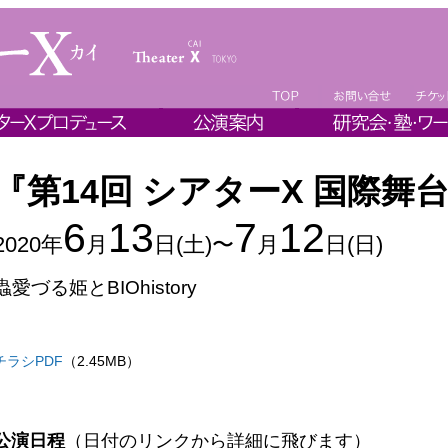
『第14回 シアターΧ 国際舞台
6
13
7
12
2020年
月
日(土)〜
月
日(日)
蟲愛づる姫とBIOhistory
チラシPDF
（2.45MB）
公演日程
（日付のリンクから詳細に飛びます）