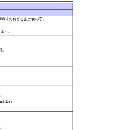
00才のおどる虫の女の子』
（仮）』
雨』
ル』
t 1/2』
』