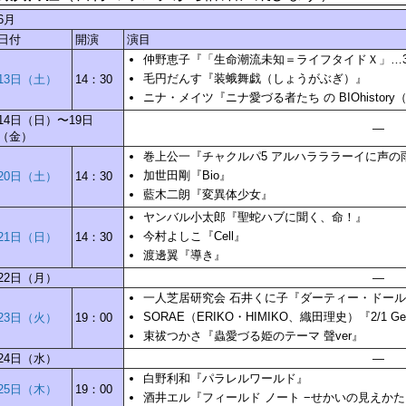
6月
日付
開演
演目
仲野恵子『「生命潮流未知＝ライフタイドＸ」…3
毛円だんす『装蛾舞戯（しょうがぶぎ）』
13日（土）
14：30
ニナ・メイツ『ニナ愛づる者たち の BIOhistory
14日（日）〜19日
—
（金）
巻上公一『チャクルパ5 アルハラララーイに声の
加世田剛『Bio』
20日（土）
14：30
藍木二朗『変異体少女』
ヤンバル小太郎『聖蛇ハブに聞く、命！』
今村よしこ『Cell』
21日（日）
14：30
渡邊翼『導き』
22日（月）
—
一人芝居研究会 石井くに子『ダーティー・ドー
SORAE（ERIKO・HIMIKO、織田理史）『2/1 Geis
23日（火）
19：00
束祓つかさ『蟲愛づる姫のテーマ 聲ver』
24日（水）
—
白野利和『パラレルワールド』
25日（木）
19：00
酒井エル『フィールド ノート −せかいの見えかた