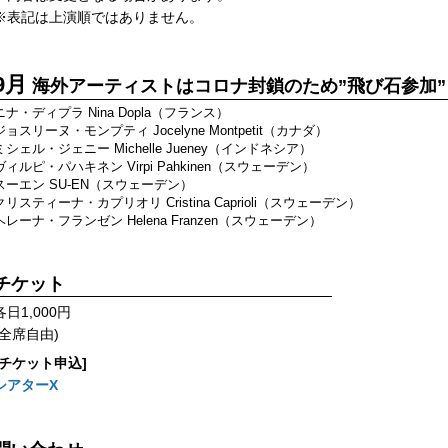
※表記は上演順ではありません。
9月
海外アーティストはコロナ封鎖のため”飛び石参加
ニナ・ディプラ Nina Dopla（フランス）
ジョスリーヌ・モンプティ Jocelyne Montpetit（カナダ）
ミシェル・ジェニー Michelle Jueney（インドネシア）
ヴィルピ・パハキネン Virpi Pahkinen（スウェーデン）
スーエン SU-EN（スウェーデン）
クリスティーナ・カプリオリ Cristina Caprioli（スウェーデン）
ヘレーナ・フランゼン Helena Franzen（スウェーデン）
チケット
各日1,000円
(全席自由)
[チケット申込]
シアターΧ