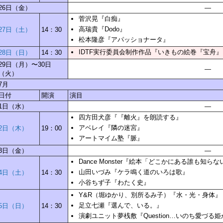
26日（金）
—
菅沢晃『白痴』
高瑞貴『Dodo』
27日（土）
14：30
松本隆彦『アパッショナータ』
IDTF実行委員会制作作品『いきもの絵巻『宝舟
28日（日）
14：30
29日（月）〜30日
—
（火）
7月
日付
開演
演目
1日（水）
—
四方田犬彦『『離火』を朗読する』
アベレイ『隣の迷宮』
2日（木）
19：00
アートマイム塾『脈』
3日（金）
—
Dance Monster『絵本「どこかにある誰も知
山田いづみ『ケラ鳴く道のいろは歌』
4日（土）
14：30
小谷ちず子『わたく史』
Y&R（堀ゆかり、別所るみ子）『水・光・身体』
足立七瀬『選んで、いる。』
5日（日）
14：30
演劇ユニット夢桟敷『Question…いのち愛づる