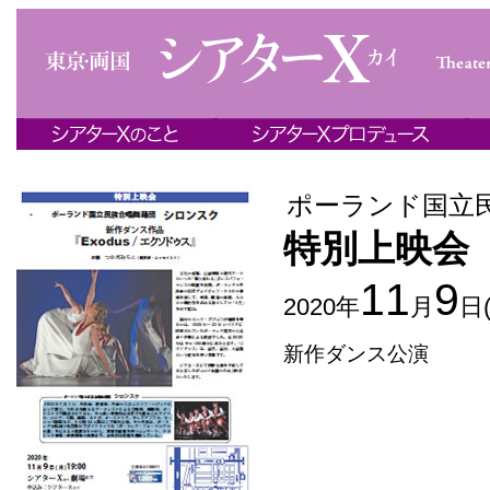
ポーランド国立
特別上映会『
11
9
2020年
月
日
新作ダンス公演