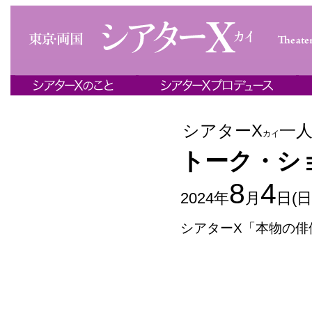
シアターΧ
一
カイ
トーク・シ
8
4
2024年
月
日(日
シアターΧ「本物の俳