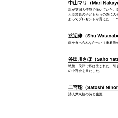
中山マリ（Mari Nakay
親が英国大使館で働いていた。
人従業員の子どもたちの為に大
あってプレゼントが貰えた！^_^
渡辺修（Shu Watanab
肉を食べられなかった従軍看護
谷田川さほ（Saho Yat
戦後、天津で私は生まれた。引
の中再会を果たした。
二宮聡（Satoshi Nino
詩人尹東柱の詩と生涯