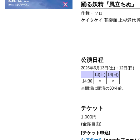
踊る妖精『風立ちぬ』
作舞・ソロ
ケイタケイ 花柳面 上杉満代 
公演日程
2026年6月13日(土)・12日(日)
13(土)
14(日)
14:30
○
○
※開場は開演の30分前。
チケット
1,000円
(全席自由)
[チケット申込]
シアターΧ
（googleフォー