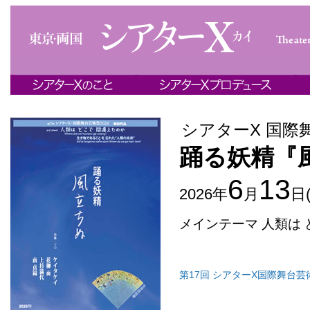
シアターΧ 国際舞
踊る妖精『
6
13
2026年
月
日
メインテーマ 人類は 
第17回 シアターΧ国際舞台芸術祭