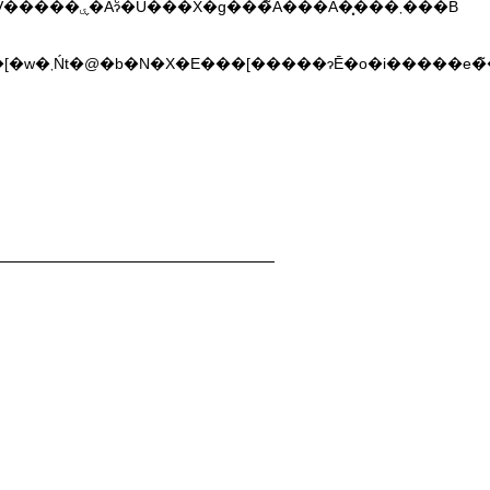
���g�p�p�Q�[�m�ƃU���X�g���h�̃I�[�f�B�V�����ۑ�Ȃɂͤ�U���X�g���̃A���A�͓���܂���B
�ɋL���̏�A���L�V�A�^�[�w�܂Ńt�@�b�N�X�E���[�����ɂĒ�o�i