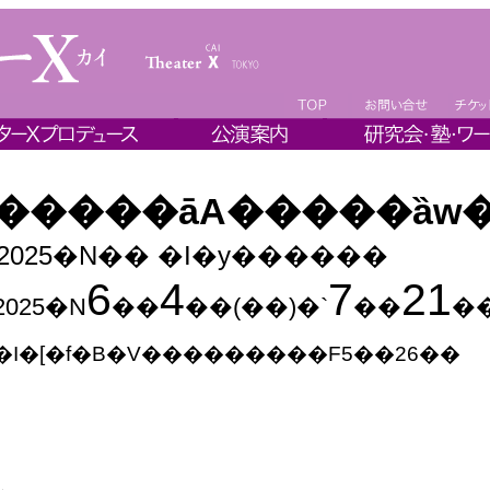
�����āA�����ȁw
2025�N�� �I�y������
6
4
7
21
2025�N
��
��(��)�`
��
��
�I�[�f�B�V���������F5��26��