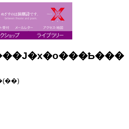
���J�x�o���Ҍ���
(��)