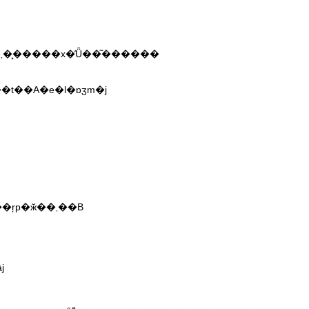
���{�������͊C�O�̉��y��w�Ő��y���U�A�܂��͓����x�̓Ǖ��͂������
��t��A�e�l�ɒʒm�j
�e��]���̉��L�ۑ�ȁi����E�Õ��j�B���t�҂͌���ŗp�ӂ��܂��B
j