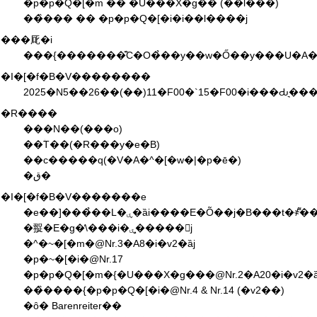
�p�p�Q�[�m �� �U���X�g�� (��l���)
��̏��� �� �p�p�Q�[�i�i��l����j
���厑�i
�I�[�f�B�V��������
2025�N5��26��(��)11�F00�`15�F00�i���Ԃ͉��
�R����
���N��(���o)
��ؗT��(�R���y�e�B)
��c�����q(�V�A�^�[�w�|�p�ē�)
�ق�
�I�[�f�B�V�������e
�䎌�E�g�̕\���i�ۑ�͓����񎦁j
�^�~�[�m�@Nr.3�A8�i�v2�ȁj
�p�~�[�i�@Nr.17
�p�p�Q�[�m�{�U���X�g���@Nr.2�A20�i�v2�ȁ
��̏����{�p�p�Q�[�i�@Nr.4 & Nr.14 (�v2��)
�ȏ� Barenreiter��