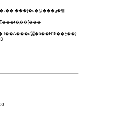
X�ɂ�� ���[�c�@���g�삠
��A���ď㉉�ō��N18��ڂ��}
��傢�����܂��B
00