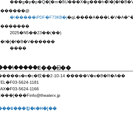
������@
�\�����iPDF�F73KB�j
�������
2025�N5��23��(��)
�I�[�f�B�V������
����
���\�����݁E���⍇��
�����s�n�c�旼��2-10-14 �����V�e�B�R�A��
TEL�F03-5624-1181
FAX�F03-5624-1166
E���[���Finfo@theaterx.jp
���₢���킹�t�H�[��