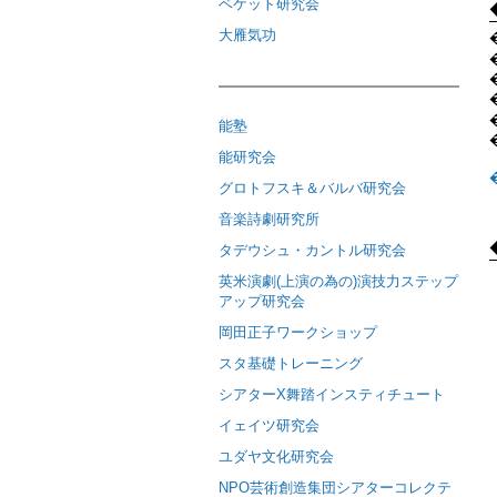
ベケット研究会
大雁気功
��
能塾
能研究会
グロトフスキ＆バルバ研究会
音楽詩劇研究所
タデウシュ・カントル研究会
英米演劇(上演の為の)演技力ステップ
アップ研究会
岡田正子ワークショップ
スタ基礎トレーニング
シアターΧ舞踏インスティチュート
イェイツ研究会
ユダヤ文化研究会
NPO芸術創造集団シアターコレクテ