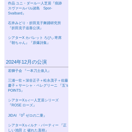
作品 ユニ・ダール一人芝居『痕跡
スヴァールバル諸島 Spor-
Svalbard』
石井みどり・折田克子舞踊研究所
『折田克子追善公演』
シアターΧ カバレット ろびぃ寄席
『朝ちゃん』『原爆詩集』
2024年12月の公演
若獅子会 『一本刀土俵入』
三浦一壮＋深谷正子＋松永茂子＋佐藤
慶子＋サーシャ・ペレグリーニ 『五’s
POINTS』
シアターΧ
一人芝居シリーズ
カイ
『ROSE ローズ』
2
JIDAI 『0
ゼロの二乗』
シアターΧ
ルナ・パーティー 『正
カイ
しい池田 と 破れた直樹』