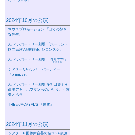
ウ アシュラ）』
2024年10月の公演
マウスプロモーション 『ぼくの好き
な先生』
Χ
レパートリー劇場 『ポーランド
カイ
国立民族合唱舞踊団 シロンスク』
Χ
レパートリー劇場 『
可能世界
』
カイ
（哲学用語）
シアターΧ
ルナ・パーティー
カイ
『primitive』
Χ
レパートリー劇場 多和田葉子＋
カイ
高瀬アキ『ホフマンものがたり』可羅
栗オペラ
THE☆JACABAL'S 『道雪』
2024年11月の公演
シアターΧ 国際舞台芸術祭2024参加