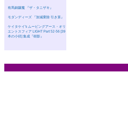
有馬銅鑼魔 『ザ・タニザキ』
モダンディーズ 『加減乗除 引き算』
ケイタケイ's ムービングアース・オリ
エントスフィア LIGHT Part 52-56 [39
本の小径] 集成『樹影』