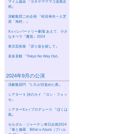
マイム協会 『ヨネヤマママコ追善企
画』
演劇集団ごめ企画 『柾谷伸夫一人芝
居「海村」』
Χ
レパートリー劇場 あえて、小さ
カイ
なオペラ『魔笛』2024
東京芸術座 『戻り道を探して』
喜多直毅 『Tokyo No Way Out』
2024年9月の公演
演劇集団円 『L.G.が目覚めた夜』
シアターＸ 詩のカイ 『ヨン・フォッ
セ』
シアターΧ
プロデュース 『ぼくは
カイ
風』
セルダル・ジャーナン来日企画2024
『春と修羅 Bihar u Asura（ブハル