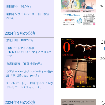
W
劇団俳小 『闇の河』
劇団キンダースペース 『新・復活
2024』
2024年3月の公演
加世田剛 『BRICKS』
J
日本アートマイム協会
『
『MIMICROSCOPE マイミクロスコ
ープ』
2
有馬銅鑼魔 『夜叉神堂の男』
シアターΧ
ルナ・パーティー 番外
カイ
編 『家に帰りたい part.2』
Χ
レパートリー劇場 オペラ『カヴ
カイ
ァレリア・ルスティカーナ』
2024年4月の公演