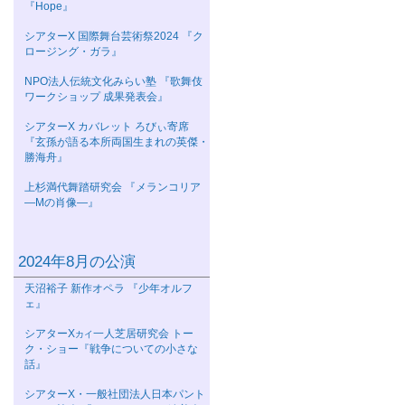
『Hope』
シアターΧ 国際舞台芸術祭2024 『ク
ロージング・ガラ』
NPO法人伝統文化みらい塾 『歌舞伎
ワークショップ 成果発表会』
シアターΧ カバレット ろびぃ寄席
『玄孫が語る本所両国生まれの英傑・
勝海舟』
上杉満代舞踏研究会 『メランコリア
―Mの肖像―』
2024年8月の公演
天沼裕子 新作オペラ 『少年オルフ
ェ』
シアターΧ
一人芝居研究会 トー
カイ
ク・ショー『戦争についての小さな
話』
シアターΧ・一般社団法人日本パント