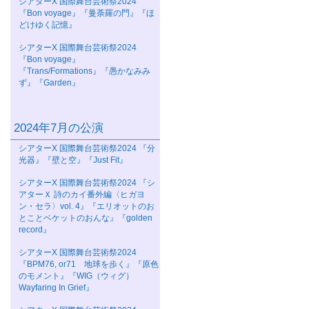
シアターΧ 国際舞台芸術祭2024
『Bon voyage』『曼荼羅の門』『ほ
どけゆく記憶』
シアターΧ 国際舞台芸術祭2024
『Bon voyage』
『Trans/Formations』『愚かなみみ
ず』『Garden』
2024年7月の公演
シアターΧ 国際舞台芸術祭2024 『分
光器』『壁と空』『Just Fit』
シアターΧ 国際舞台芸術祭2024 『シ
アターＸ 詩のカイ番外編〈ヒガヨ
ン・セラ〉vol. 4』『エリオットのお
とことベケットのおんな』『golden
record』
シアターΧ 国際舞台芸術祭2024
『BPM76, or71 地球を歩く』『原色
のモメント』『WIG（ウィグ）
Wayfaring In Grief』