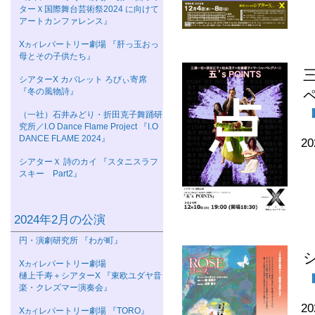
ターＸ国際舞台芸術祭2024 に向けて
アートカンファレンス』
Χ
レパートリー劇場 『肝っ玉おっ
カイ
母とその子供たち』
シアターΧ カバレット ろびぃ寄席
『冬の風物詩』
『
（一社）石井みどり・折田克子舞踊研
究所／I.O Dance Flame Project 『I.O
DANCE FLAME 2024』
2
シアターＸ 詩のカイ 『スタニスラフ
スキー Part2』
2024年2月の公演
円・演劇研究所 『わが町』
Χ
レパートリー劇場
カイ
樋上千寿＋シアターΧ 『東欧ユダヤ音
楽・クレズマー演奏会』
2
Χ
レパートリー劇場 『TORO』
カイ