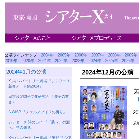
公演ラインナップ
2004年
2005年
2006年
2007年
2008年
2009年
2019年
2020年
2021年
2022年
2023年
2024年
2025年
2026年
2024年1月の公演
2024年12月の公演
Χ
レパートリー劇場 『シアターＸ
カイ
新春アート鍋2024』
日本音楽囃子文化研究会 『囃子の響
き』
2
A WiSP 『チェルノブイリの祈り』
シアターＸ 詩のカイ 『「装う」の源
若
へ、詩の発見』
Χ
レパートリー劇場 『第16回 シア
カイ