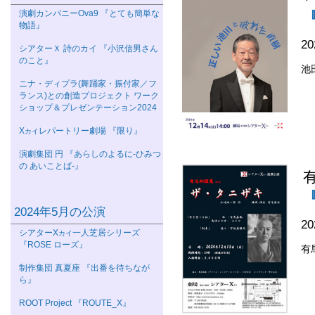
演劇カンパニーOva9 『とても簡単な
物語』
2
シアターＸ 詩のカイ 『小沢信男さん
のこと』
池
ニナ・ディプラ(舞踊家・振付家／フ
ランス)との創造プロジェクト ワーク
ショップ＆プレゼンテーション2024
Χ
レパートリー劇場 『限り』
カイ
演劇集団 円 『あらしのよるに-ひみつ
の あいことば-』
2024年5月の公演
2
シアターΧ
一人芝居シリーズ
カイ
『ROSE ローズ』
有
制作集団 真夏座 『出番を待ちなが
ら』
ROOT Project 『ROUTE_X』