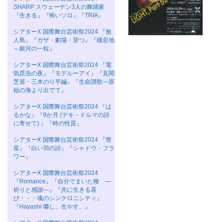
SHARP スウェーデン3人の舞踊家
『生きる』『怖いソロ』『TRIA』
シアターΧ 国際舞台芸術祭2024 『無
人島』『ガザ・劇場・穿つ』『棲息地
～銀河の一粒』
シアターΧ 国際舞台芸術祭2024 『電
気昆虫の夜』『モデルーアイ』『見聞
芝居・三木のり平編』『生命讃歌―原
始の海より出でて』
シアターΧ 国際舞台芸術祭2024 『は
るかな』『9か月 (デキ・ドルマの詩
に寄せて) 』『時の性質』
シアターΧ 国際舞台芸術祭2024 『彗
星』『白い羽の詩』『シャドウ・フラ
ワー』
シアターΧ 国際舞台芸術祭2024
『Romance』『自分でまいた種 ―
祈りと感謝―』『共に生きる喜
び・・・魂のシンクロニシティ』
『Hayashi 囃し、生やす。』