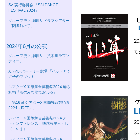
SAI実行委員会 『SAI DANCE
FESTIVAL 2024』
グループ虎 × 縁劇人 ドラマシアター
『図書館の子』
2
2024年6月の公演
モ
グループ虎 × 縁劇人 『荒木町ラプソ
ディー』
Χ
レパートリー劇場 『ハットとく
カイ
に子のブギウギ』
シアターΧ 国際舞台芸術祭2024 踊る
妖精『ものみな歌でおわる』
『第16回 シアターΧ 国際舞台芸術祭
2024（IDTF）』
L
シアターΧ 国際舞台芸術祭2024 アー
2
トカンファレンス『地球惑星人とし
て、いま』
ケ
シアターΧ 国際舞台芸術祭2024