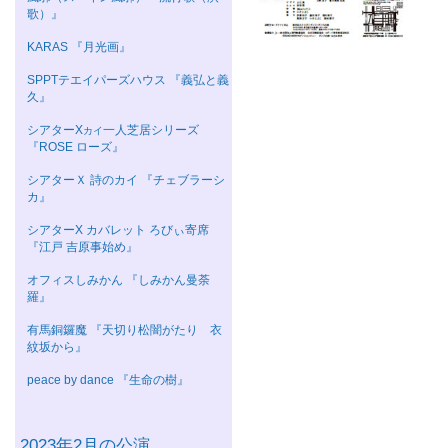
歌）』
KARAS 『月光画』
SPPTテエイパーズハウス 『義弘と義
久』
シアターΧ
一人芝居シリーズ
カイ
『ROSE ローズ』
シアターＸ 詩のカイ 『チェブラーシ
カ』
シアターΧ カバレット ろびぃ寄席
『江戸 吉原事始め』
オフィスしみかん 『しみかん曼荼
羅』
有馬銅鑼魔 『天切り松闇がたり 衣
紋坂から』
peace by dance 『生命の樹』
2023年2月の公演