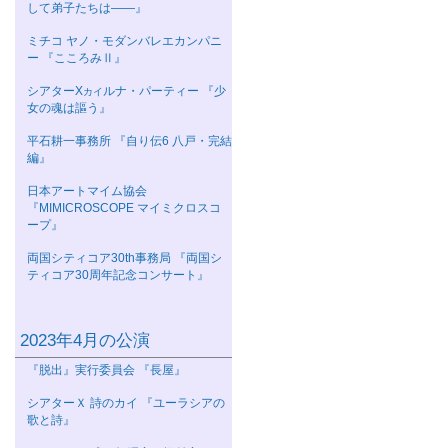
して弟子たちは――』
ミチコ ヤノ・モダンバレエカンパニ
ー 『こころみⅡ』
シアターΧ
ルナ・パーティー 『少
カイ
女の魂は謳う』
平石耕一事務所 『自り伝6 八戸・完結
編』
日本アートマイム協会
『MIMICROSCOPE マイミクロスコ
ープ』
両国シティコア30th事務局 『両国シ
ティコア30周年記念コンサート』
2023年4月の公演
『脱出』実行委員会 『長屋』
シアターＸ 詩のカイ 『ユーラシアの
歌と詩』