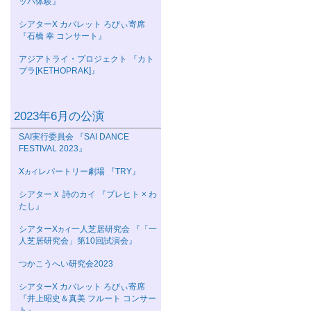
ッパ体験』
シアターΧ カバレット ろびぃ寄席
『石橋 幸 コンサート』
アジアトライ・プロジェクト 『カト
プラ[KETHOPRAK]』
2023年6月の公演
SAI実行委員会 『SAI DANCE
FESTIVAL 2023』
Χ
レパートリー劇場 『TRY』
カイ
シアターＸ 詩のカイ 『ブレヒト × わ
たし』
シアターΧ
一人芝居研究会 『「一
カイ
人芝居研究会」第10回試演会』
つかこうへい研究会2023
シアターΧ カバレット ろびぃ寄席
『井上昭史＆真美 フルート コンサー
ト』