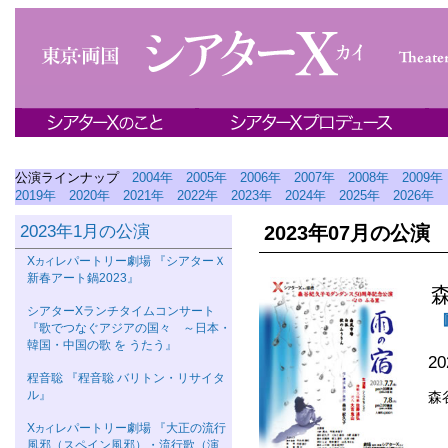
公演ラインナップ
2004年
2005年
2006年
2007年
2008年
2009年
2019年
2020年
2021年
2022年
2023年
2024年
2025年
2026年
2023年1月の公演
2023年07月の公演
Χ
レパートリー劇場 『シアターＸ
カイ
新春アート鍋2023』
シアターΧランチタイムコンサート
『歌でつなぐアジアの国々 ～日本・
韓国・中国の歌 を うたう』
2
程音聡 『程音聡 バリトン・リサイタ
ル』
森
Χ
レパートリー劇場 『大正の流行
カイ
風邪（スペイン風邪）・流行歌（演