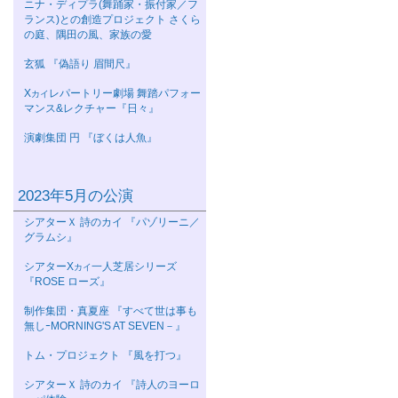
ニナ・ディプラ(舞踊家・振付家／フ
ランス)との創造プロジェクト さくら
の庭、隅田の風、家族の愛
玄狐 『偽語り 眉間尺』
Χ
レパートリー劇場 舞踏パフォー
カイ
マンス&レクチャー『日々』
演劇集団 円 『ぼくは人魚』
2023年5月の公演
シアターＸ 詩のカイ 『パゾリーニ／
グラムシ』
シアターΧ
一人芝居シリーズ
カイ
『ROSE ローズ』
制作集団・真夏座 『すべて世は事も
無しｰMORNING'S AT SEVEN－』
トム・プロジェクト 『風を打つ』
シアターＸ 詩のカイ 『詩人のヨーロ