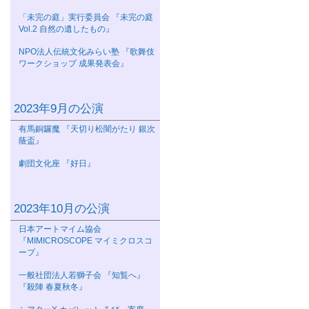
「未完の庭」実行委員会 『未完の庭
Vol.2 自然の遺したもの』
NPO法人伝統文化みらい塾 『歌舞伎
ワークショップ 成果発表会』
2023年9月の公演
有馬銅鑼魔 『天切り松闇がたり 銀次
蔭盃』
劇団文化座 『好日』
2023年10月の公演
日本アートマイム協会
『MIMICROSCOPE マイミクロスコ
ープ』
一般社団法人若獅子会 『知覧へ』
『殺陣 春夏秋冬』