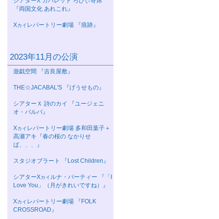
シアターΧ カバレット ろびぃ寄席
『両国文化 あれこれ』
Χ
レパートリー劇場 『痕跡』
カイ
2023年11月の公演
遊戯空間 『吉良屋敷』
THE☆JACABAL'S 『げうせもの』
シアターＸ 詩のカイ 『ユージェニ
オ・バルバ』
Χ
レパートリー劇場 多和田葉子＋
カイ
高瀬アキ『春の桜の なかりせ
ば、、、』
スタジオブラート 『Lost Children』
シアターΧ
ルナ・パーティー 『「I
カイ
Love You」（月がきれいですね）』
Χ
レパートリー劇場 『FOLK
カイ
CROSSROAD』