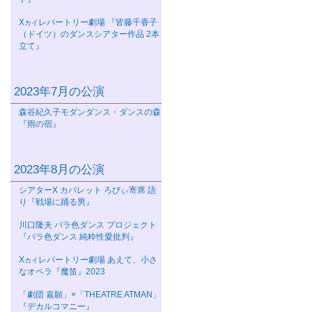
Χ
レパートリー劇場 『皆藤千香子
カイ
（ドイツ）のダンスシアター作品 2本
立て』
2023年7月の公演
森谷紀久子モダンダンス・ダンスの森
『雨の宿』
2023年8月の公演
シアターΧ カバレット ろびぃ寄席 語
り『戦場に踊る男』
川口隆夫 バラ色ダンス プロジェクト
『バラ色ダンス 純粋性愛批判』
Χ
レパートリー劇場 あえて、小さ
カイ
なオペラ『魔笛』2023
「劇団 嘉願」×「THEATRE ATMAN」
『デカルコマニー』