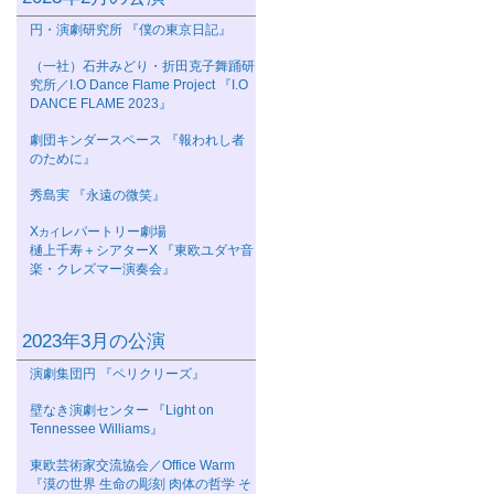
円・演劇研究所 『僕の東京日記』
（一社）石井みどり・折田克子舞踊研
究所／I.O Dance Flame Project 『I.O
DANCE FLAME 2023』
劇団キンダースペース 『報われし者
のために』
秀島実 『永遠の微笑』
Χ
レパートリー劇場
カイ
樋上千寿＋シアターΧ 『東欧ユダヤ音
楽・クレズマー演奏会』
2023年3月の公演
演劇集団円 『ペリクリーズ』
壁なき演劇センター 『Light on
Tennessee Williams』
東欧芸術家交流協会／Office Warm
『漠の世界 生命の彫刻 肉体の哲学 そ