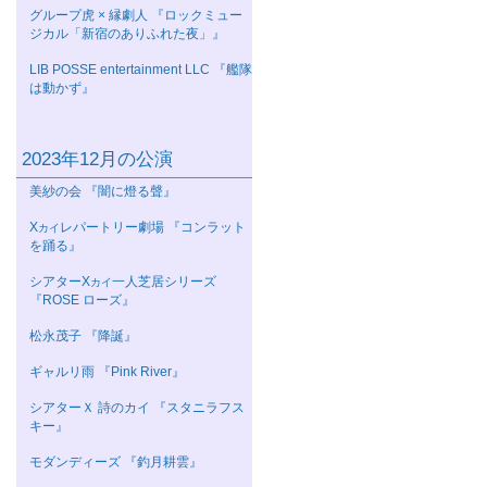
グループ虎 × 縁劇人 『ロックミュー
ジカル「新宿のありふれた夜」』
LIB POSSE entertainment LLC 『艦隊
は動かず』
2023年12月の公演
美紗の会 『闇に燈る聲』
Χ
レパートリー劇場 『コンラット
カイ
を踊る』
シアターΧ
一人芝居シリーズ
カイ
『ROSE ローズ』
松永茂子 『降誕』
ギャルリ雨 『Pink River』
シアターＸ 詩のカイ 『スタニラフス
キー』
モダンディーズ 『釣月耕雲』